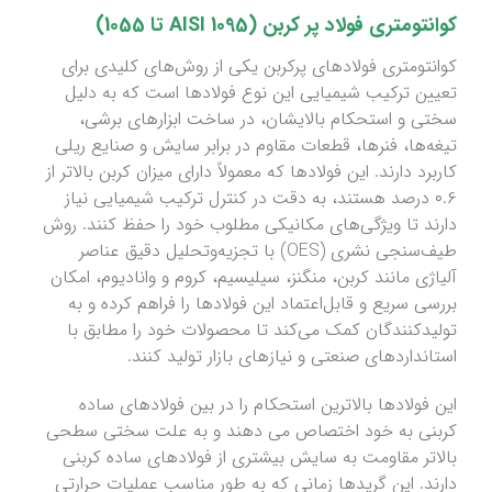
کوانتومتری
فولاد پر کربن (1095 AISI تا 1055)
کوانتومتری فولادهای پرکربن یکی از روش‌های کلیدی برای
تعیین ترکیب شیمیایی این نوع فولادها است که به دلیل
سختی و استحکام بالایشان، در ساخت ابزارهای برشی،
تیغه‌ها، فنرها، قطعات مقاوم در برابر سایش و صنایع ریلی
کاربرد دارند. این فولادها که معمولاً دارای میزان کربن بالاتر از
۰.۶ درصد هستند، به دقت در کنترل ترکیب شیمیایی نیاز
دارند تا ویژگی‌های مکانیکی مطلوب خود را حفظ کنند. روش
طیف‌سنجی نشری (OES) با تجزیه‌وتحلیل دقیق عناصر
آلیاژی مانند کربن، منگنز، سیلیسیم، کروم و وانادیوم، امکان
بررسی سریع و قابل‌اعتماد این فولادها را فراهم کرده و به
تولیدکنندگان کمک می‌کند تا محصولات خود را مطابق با
استانداردهای صنعتی و نیازهای بازار تولید کنند.
این فولادها بالاترین استحکام را در بین فولادهای ساده
کربنی به خود اختصاص می دهند و به علت سختی سطحی
بالاتر مقاومت به سایش بیشتری از فولادهای ساده کربنی
دارند. این گریدها زمانی که به طور مناسب عملیات حرارتی