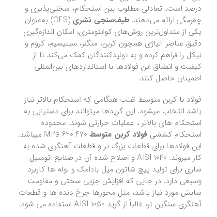
درصد است، تعادلی مطلوب بین استحکام، سختی‌پذیری و
چقرمگی ارائه می‌دهند.
طیف‌سنجی نشری
(OES) به‌عنوان
یکی از متداول‌ترین روش‌های کوانتومتری، امکان اندازه‌گیری
دقیق عناصر آلیاژی همچون کربن، منگنز، سیلیسیم، کروم و
نیکل را فراهم کرده و به تولیدکنندگان کمک می‌کند تا از
کیفیت و انطباق این فولادها با استانداردهای بین‌المللی
اطمینان حاصل کنند.
فولاد با کربن متوسط اغلب هنگامی که استحکام بالاتر نیاز
باشد انتخاب میشود. این گریدها میتوانند برای دستیابی به
استحکام های بالاتر ، عملیات حرارتی شوند. محدوده
استحکام کششی
فولاد کربن متوسط
470-620 MPa میباشد.
این فولادها برای قطعات بزرگ تر و قطعات آهنگری شده به
کار میروند. 1040 AISI و اصلاح شده آن در صنایع اتومبیل
سازی برای تولید پیچ شاتون میل بادامک و لوله ها کاربرد
وسیعی دارد. در جایی که افزایش جزیی سختی و مقاومت
سایش مورد نیاز باشد، مثل محورها چرخ دنده ها و قطعات
آهنگری سنگین تر، غالباً از گرید 1050 AISI استفاده می شود.