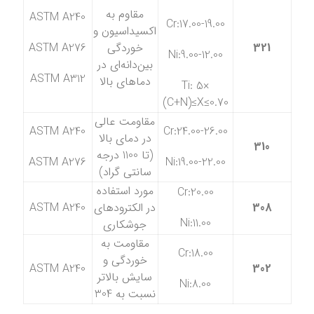
مقاوم به
ASTM A240
Cr:17.00-19.00
اکسیداسیون و
321
خوردگی
ASTM A276
Ni:9.00-12.00
بین‌دانه‌ای در
ASTM A312
دماهای بالا
Ti: 5×
(C+N)≤X≤0.70
مقاومت عالی
ASTM A240
Cr:24.00-26.00
در دمای بالا
310
(تا 1100 درجه
ASTM A276
Ni:19.00-22.00
سانتی گراد)
مورد استفاده
Cr:20.00
308
در الکترودهای
ASTM A240
Ni:11.00
جوشکاری
مقاومت به
Cr:18.00
خوردگی و
ASTM A240
302
سایش بالاتر
Ni:8.00
نسبت به 304