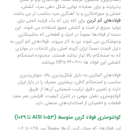
پذیرترند و برای عملیات نهایی شکل دهی سرد، کشش،
خمش و سوراخکاری و یا آهنگری سرد مناسب تر می باشند.
فولادهای کم کربن
برای کله زنی که یک فرایند اصلی برای
تولید سریع تر است و کشش عمیق استفاده می شوند. این
دسته از فولادها عموماً در اجزاء و قطعاتی که ماشینکاری
وجوشکاری می شوند نیز به کار میروند. فولادهای کم کربن به
دلیل قیمت نسبتاً ارزان گزینه اصلی برای انتخاب در مواردی
که به استحکام بالا نیاز نباشد هستند. محدوده استحکام
کششی این فولاد ها 300-440 MPa میباشد.
فولادهای کم‌کربن به دلیل شکل‌پذیری بالا، جوش‌پذیری
مناسب و استحکام کافی، بیشترین مصرف را در بازار ایران
دارند و تعیین دقیق ترکیب شیمیایی آن‌ها از طریق
کوانتومتری، نقش مهمی در کنترل کیفیت، افزایش عمر مفید
قطعات و اطمینان از استانداردهای صنعتی دارد.
کوانتومتری
فولاد کربن
متوسط
(
1053 تا 1029)
AISI
این فولادها، که میزان کربن آن‌ها معمولاً بین ۰.۲۵ تا ۰.۶