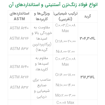
انواع فولاد زنگ‌نزن آستنیتی و استانداردهای آن
ترکیب شیمیایی|
ویژگی‌ها و
استانداردهای
گرید
(تقریبی)
کاربردها
ASTM
C:0.03,C:0.08
مقاومت به
ASTM A240
Max
خوردگی بالا و
304,304L
اسیدها
ASTM A276
Cr:18.00-20.00
(پرکاربردترین
ASTM A312
گریدها)
Ni:8.00-12.00
مقاوم به
C:0.03,C:0.08
اسیدها و
Max
ASTM A240
کلریدها،
Cr:16.00-18.00
ASTM A276
316,316L
مناسب برای
Ni:10.00-14.00
صنایع
ASTM A312
شیمیایی و
Mo:2.00-3.00
دریایی
C:0.08 Max