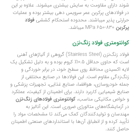
شوند دارای مقاومت به سایش بیشتری میشوند. علاوه بر این
در فولادهای پرکربن عمر سرویس دهی بیشتر بوده و عملیات
حرارتی پذیر میباشند. محدوده استحکام کششی
فولاد
پرکربن
830-650 MPa میباشد.
کوانتومتری
فولاد زنگ‌نزن
فولاد زنگ‌نزن (Stainless Steel) گروهی از آلیاژهای آهنی
است که حاوی حداقل 10.5٪ کروم بوده و به دلیل تشکیل یک
لایه اکسیدی محافظ روی سطح خود، در برابر خوردگی و
زنگ‌زدگی مقاوم است. این فولادها در صنایع مختلفی از
جمله خودروسازی، هوافضا، صنایع غذایی، تجهیزات پزشکی و
صنایع شیمیایی کاربرد دارند. برای اطمینان از کیفیت، عملکرد
و خواص مکانیکی مناسب،
کوانتومتری فولادهای زنگ‌نزن
در آزمایشگاه‌های متالورژی ضروری است. این آنالیز به
مهندسان و تولیدکنندگان کمک می‌کند تا مشخصات مواد را
تأیید کرده و از انطباق آن‌ها با استانداردهای صنعتی اطمینان
حاصل کنند.