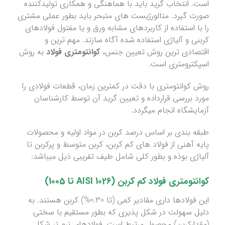
است. انتخاب گرید باید با هماهنگی و همکاری تولیدکننده
صورت گیرد. متالورژیست های متبحر باید بطور عملی مشتری
را با استفاده از کاربردهای مشابه ورق و یا مفتول فولادهای
کربنی و آلیاژی استفاده شده آگاه سازند. مهم ترین و
اقتصادی ترین روش تعیین جنس،
کوانتومتری فولاد
به روش
اسپکترومتری است.
روش کوانتومتری با دقت در کمترین زمان، قطعات فولادی را
مورد بررسی قرارداده و تعیین گرید آن توسط کارشناسان
آزمایشگاه انجام میگردد.
طبقه بندی بر اساس درصد کربن در مواد اولیه و محصولات
پایه آهنی از فولاد های کم کربن، کربن متوسط و پرکربن تا
آلیاژی بوذه و بطور کلی شامل طیف تقریبی ذیل میباشد:
کوانتومتری فولاد کم کربن (AISI 1026 تا 1005)
این فولادها داری مقادیر کمی (تا 0.30%) کربن هستند. به
دلیل سهولت در شکل پذیری که بطور مستقیم با سختی
(مقدارکربن) محصول مرتبط است. فولادهای نرم تر شکل