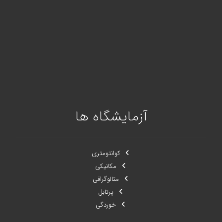
واتساپ/بله: 09900992718
صدای مشتری: ۶۷۶۴۱۲۳۳-۰۲۱
فكس: ۶۶۰۷۵۲۰۰-۰۲۱
کد پستی: ۱۴۵۹۹۷۴۱۱۱
آدرس: تهران، خیابان آزادی، بلوار شهید اکبری، خیابان شهید قاسمی
شرقی، روبروی درب شمال غربی دانشگاه شریف
آزمایشگاه ها
کوانتومتری
مکانیکی
متالوگرافی
پرتابل
خوردگی