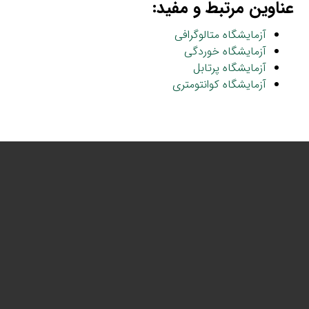
عناوین مرتبط و مفید:
آزمایشگاه متالوگرافی
آزمایشگاه خوردگی
آزمایشگاه پرتابل
آزمایشگاه کوانتومتری
تلفن آزمایشگاه: 02167641111
ساعت کاری : شنبه تا چهارشنبه ۸ الی 17
پنجشنبه 8.5 الی 14
ایمیل: jahadsharif.met@gmail.com