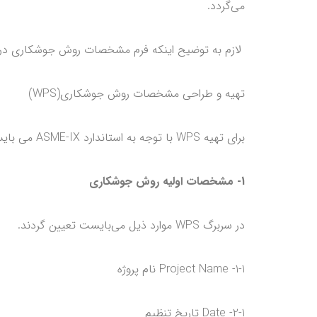
می‌گردد.
لازم به توضیح اینکه فرم مشخصات روش جوشکاری در QW-482 استانداردASME-IX می‌باشد
تهیه و طراحی مشخصات روش جوشکاری(WPS)
برای تهیه WPS با توجه به استاندارد ASME-IX می بایست پاراگرافهای متعدد با توجه به شناخت کامل از وضعیت مورد نظر تهیه گردند.
1- مشخصات اولیه روش جوشکاری
در سربرگ WPS موارد ذیل می‌بایست تعیین گردند.
1-1- Project Name نام پروژه
2-1- Date تاریخ تنظیم