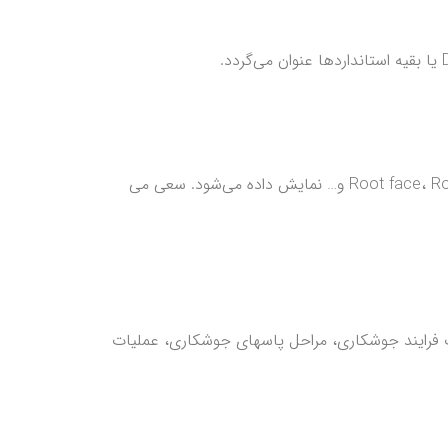
در این قسمت معمولاً شکل اتصال مورد نظر به همراه علائم و اعدادی همچون زاویه برش و آماده‌سازی لبه ( پخ )، Root face، Root opening و… نمایش داده می‌شود. سعی می
ستقیم در انتخاب فرایند جوشکاری، مراحل پاسهای جوشکاری، عملیات