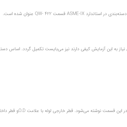
شود. قطر خارجی لوله با علامت O.Dو قطر داخلی آن با علامت I.D مشخص می‌شود.