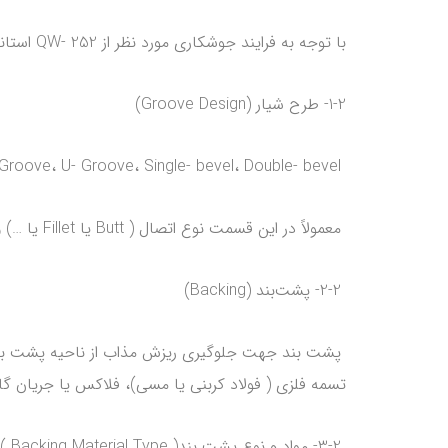
با توجه به فرایند جوشکاری مورد نظر از QW- 252 استاندارد ASME-IX استفاده و پاراگراف مربوطه مشخص می‌گردد.
1-2- طرح شیار (Groove Design)
V- Groove، U- Groove، Single- bevel، Double- bevel و موارد غیره مد نظر است.
معمولاً در این قسمت نوع اتصال ( Butt یا Fillet یا …) و نفوذی (CJP) یا غیر نفوذی بودن نیز مشخص می‌گردد.
2-2- پشت‌بند (Backing)
پشت بند جهت جلوگیری ریزش مذاب از ناحیه پشت بند 
تسمه فلزی ( فولاد کربنی یا مسی)، فلاکس یا جریان گاز آرگون، نیتروژن
3-2- مواد و نوع پشت بند( Backing Material Type )