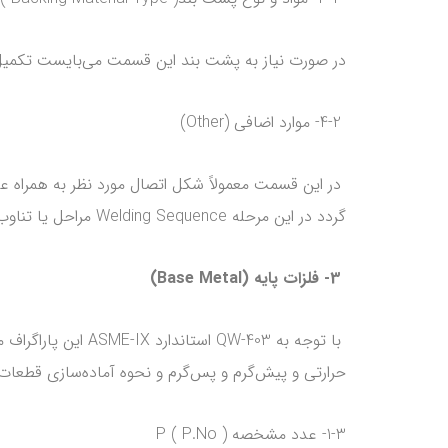
در صورت نیاز به پشت بند این قسمت می‌بایست تکمیل گردد. معمولاً شماره
4-2- موارد اضافی (Other)
گردد در این مرحله Welding Sequence مراحل یا تناوب پاسهای جوشکاری نیز مشخص گردد.
3- فلزات پایه (Base Metal)
با توجه به W-403
حرارتی و پیش‌گرم و پس‌گرم و نحوه آماده‌سازی قطعات ( پخ ) و
1-3- عدد مشخصه P ( P.No )