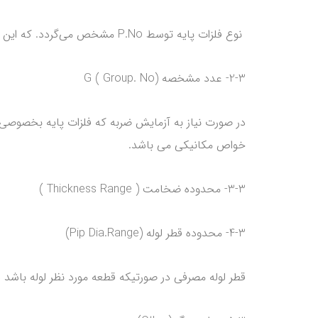
نوع فلزات پایه توسط P.No مشخص می‌گردد. که این دسته‌بندی در استاندارد ASME-IX قسمت QW- 422 عنوان شده است.
2-3- عدد مشخصه G ( Group. No)
خواص مکانیکی می باشد.
3-3- محدوده ضخامت ( Thickness Range )
4-3- محدوده قطر لوله (Pip Dia.Range)
قطر لوله مصرفی در صورتیکه قطعه مورد نظر لوله باشد در این قسمت نوشته می‌