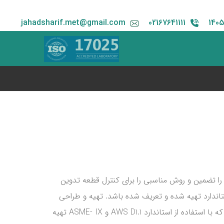
jahadsharif.met@gmail.com
02167641111
ا تضمین و روش مناسبی را برای کنترل قطعه تدوین
ندارد تهیه شده و تعریف شده باشد. تهیه و طراحی
WPS برای مشخص نمودن پارامترهای قطعه، الکترود یا سیم جوش مصرفی، فرایند جوشکاری، تنظیمات دستگاهی و… می‌باشد که با استفاده از استاندارد AWS D1.1 و ASME- IX تهیه