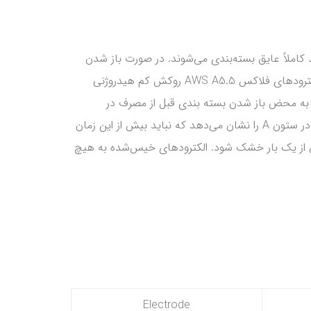
 عدم جذب هیدروژن توسط روکش باید کاملاً عایق بسته‌بندی می‌شوند. در صورت باز شدن
روکش عایق این الکترودها لازمست تا قبل از مصرف طبق دستورالعمل 2ساعت حدود 250 سانتیگراد پیشگرم و خشک شوند. الکترودهای فلاکس AWS A5.5 روکش کم هیدروژنی
ا به محض باز شدن بسته بندی قبل از مصرف در
خشک‌کن با حداقل دمای 120 درجه سانتیگراد نگهداری شوند. جدول ذیل ماکزیمم زمان خروج الکترودها از خشک کن الکترودها در ستون A را نشان می‌دهد که نباید بیش از این زمان
فت، الکترودی که با شرایط جدول 5 سازگار باشد لازم نیست بیش از یک بار خشک شود. الکترودهای خیس‌شده به هیچ
Electrode